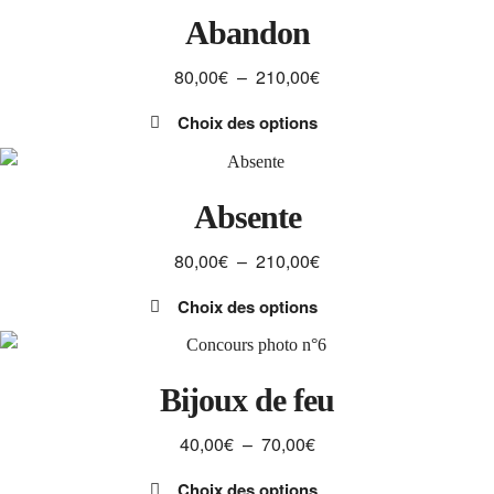
Abandon
Plage
80,00
€
–
210,00
€
de
Choix des options
prix :
Ce
80,00€
produit
à
a
Absente
210,00€
plusieurs
Plage
80,00
€
–
210,00
€
variations.
de
Les
Choix des options
prix :
options
Ce
80,00€
peuvent
produit
à
être
a
Bijoux de feu
210,00€
choisies
plusieurs
sur
Plage
40,00
€
–
70,00
€
variations.
la
de
Les
page
Choix des options