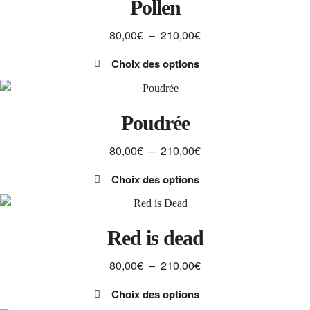
Pollen
210,00€
produit
plusieurs
Plage
80,00
€
–
210,00
€
variations.
de
Les
Choix des options
prix :
options
Ce
80,00€
peuvent
produit
à
être
a
Poudrée
210,00€
choisies
plusieurs
sur
Plage
80,00
€
–
210,00
€
variations.
la
de
Les
page
Choix des options
prix :
options
du
Ce
80,00€
peuvent
produit
produit
à
être
a
Red is dead
210,00€
choisies
plusieurs
sur
Plage
80,00
€
–
210,00
€
variations.
la
de
Les
page
Choix des options
prix :
options
du
Ce