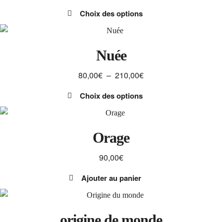
de
sur
Choix des options
prix :
la
Ce
50,00€
page
produit
à
du
a
Nuée
150,00€
produit
plusieurs
Plage
80,00
€
–
210,00
€
variations.
de
Les
Choix des options
prix :
options
Ce
80,00€
peuvent
produit
à
être
a
Orage
210,00€
choisies
plusieurs
sur
90,00
€
variations.
la
Les
page
Ajouter au panier
options
du
peuvent
produit
être
origine de monde
choisies