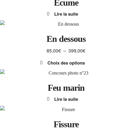
Ecume
70,00€
choisies
plusieurs
sur
Lire la suite
variations.
la
Les
page
options
du
peuvent
En dessous
produit
être
Plage
85,00
€
–
399,00
€
choisies
de
sur
Choix des options
prix :
la
Ce
85,00€
page
produit
à
du
a
Feu marin
399,00€
produit
plusieurs
Lire la suite
variations.
Les
options
peuvent
Fissure
être