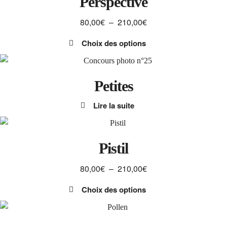
Perspective
produit
être
Plage
80,00
€
–
210,00
€
choisies
de
sur
Choix des options
prix :
la
Ce
80,00€
page
produit
à
du
a
Petites
210,00€
produit
plusieurs
Lire la suite
variations.
Les
options
peuvent
Pistil
être
Plage
80,00
€
–
210,00
€
choisies
de
sur
Choix des options
prix :
la
Ce
80,00€
page
produit
à
du
a