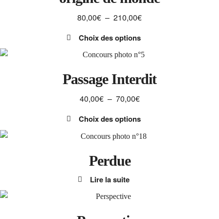
sur
Plage
80,00
€
–
210,00
€
la
de
page
Choix des options
prix :
du
Ce
80,00€
produit
produit
à
a
Passage Interdit
210,00€
plusieurs
Plage
40,00
€
–
70,00
€
variations.
de
Les
Choix des options
prix :
options
Ce
40,00€
peuvent
produit
à
être
a
Perdue
70,00€
choisies
plusieurs
sur
Lire la suite
variations.
la
Les
page
options
du
peuvent