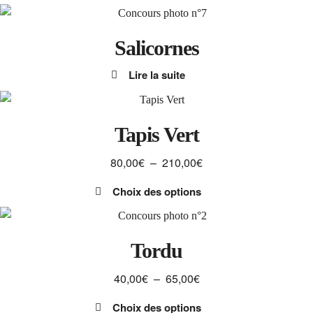
Ce
40,00€
page
produit
à
du
a
Salicornes
65,00€
produit
plusieurs
Lire la suite
variations.
Les
options
peuvent
Tapis Vert
être
Plage
80,00
€
–
210,00
€
choisies
de
sur
Choix des options
prix :
la
Ce
80,00€
page
produit
à
du
a
Tordu
210,00€
produit
plusieurs
Plage
40,00
€
–
65,00
€
variations.
de
Les
Choix des options
prix :
options