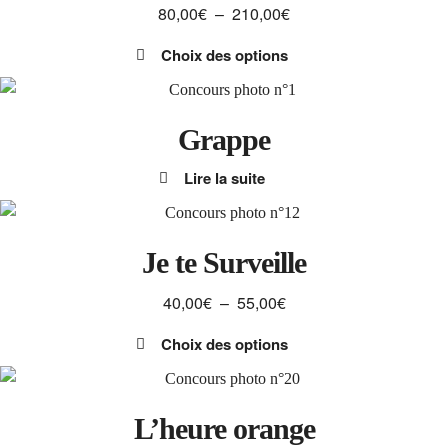
Plage
80,00
€
–
210,00
€
choisies
de
sur
Choix des options
prix :
la
Ce
80,00€
page
produit
à
du
a
Grappe
210,00€
produit
plusieurs
Lire la suite
variations.
Les
options
peuvent
Je te Surveille
être
Plage
40,00
€
–
55,00
€
choisies
de
sur
Choix des options
prix :
la
Ce
40,00€
page
produit
à
du
a
L’heure orange
55,00€
produit
plusieurs