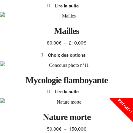
Lire la suite
variations.
Les
options
peuvent
Mailles
être
Plage
80,00
€
–
210,00
€
choisies
de
sur
Choix des options
prix :
la
Ce
80,00€
page
produit
à
du
a
Mycologie flamboyante
210,00€
produit
plusieurs
Lire la suite
variations.
Les
PROMO 
options
peuvent
Nature morte
être
Plage
50,00
€
–
150,00
€
choisies