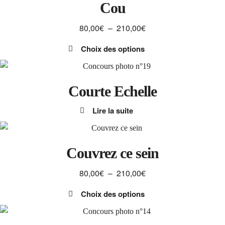
a
Cou
55,00€
choisies
plusieurs
sur
Plage
80,00
€
–
210,00
€
variations.
la
de
Les
page
Choix des options
prix :
options
du
Ce
80,00€
peuvent
produit
produit
à
être
a
Courte Echelle
210,00€
choisies
plusieurs
sur
Lire la suite
variations.
la
Les
page
options
du
peuvent
Couvrez ce sein
produit
être
Plage
80,00
€
–
210,00
€
choisies
de
sur
Choix des options
prix :
la
Ce
80,00€
page
produit
à
du